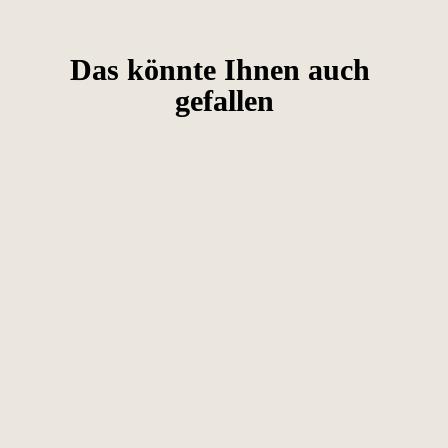
Das könnte Ihnen auch 
gefallen
Die Zukunft des verglasten Flachdach-Fensters: 
Erfahren Sie mehr 

über das komplette Produktsortiment.
Erfahren Sie mehr